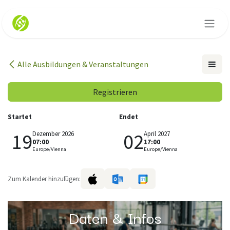
Zum Inhalt springen
Alle Ausbildungen & Veranstaltungen
Registrieren
Startet
Endet
19
02
Dezember 2026
April 2027
07:00
17:00
Europe/Vienna
Europe/Vienna
Zum Kalender hinzufügen:
Daten & Infos